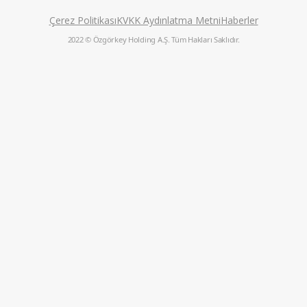
HAKKIMIZDA
İŞTİRAKLERİMİZ
Hakkımızda
Etapak Ambalaj
Değerlerimiz / Misyon & Vizyon
Etap Enjeksiyon Pla
Kurucumuz
Etap Doğan
Tarihçemiz
Coca-Cola İçecek
Yönetim Kurulumuz
Başkanımızın Mesajı
Çerez Politikası
K